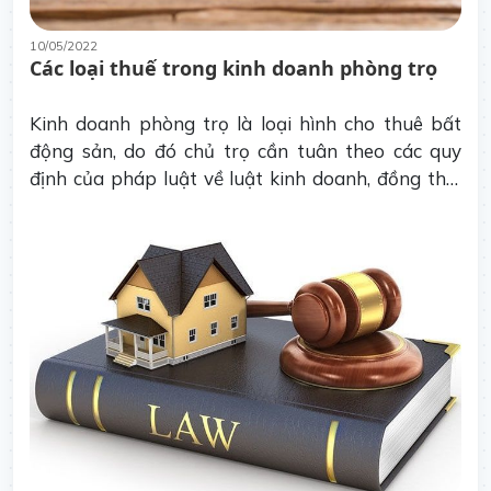
10/05/2022
Các loại thuế trong kinh doanh phòng trọ
Kinh doanh phòng trọ là loại hình cho thuê bất
động sản, do đó chủ trọ cần tuân theo các quy
định của pháp luật về luật kinh doanh, đồng thời
hoàn tất đầy đủ các thủ tục về pháp lý. Ngoài các
quy định về đất đai, xây dựng, an ninh trật tự,
đăng ký kinh doanh,... thì người kinh doanh còn
phải thực hiện nghĩa vụ đóng thuế.