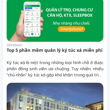
chủ yếu ở các trường đại học dân lập.
03/10/2023
Top 5 phần mềm quản lý ký túc xá miễn phí
Ký túc xá là một trong những loại hình chỗ ở được
phần đông sinh viên ưa chuộng. Tuy nhiên, nhiều
“chủ nhân” ký túc xá gặp khó khăn trong quá trình
quản lý do có quá nhiều công việc phải làm. Giải
pháp tối ưu dành cho bạn chính là sử dụng phần
mềm quản lý ký túc xá.