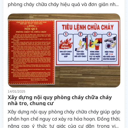
phòng cháy chữa cháy hiệu quả và đơn giản nhất
là trang bị bình chữa cháy. Tuy nhiên, không phải
ai cũng biết cách sử dụng bình chữa cháy. Đừng lo,
trong bài viết dưới đây, LOZIDO sẽ hướng dẫn bạn
cách sử dụng bình chữa cháy một cách an toàn và
hiệu quả.
14/01/2025
Xây dựng nội quy phòng cháy chữa cháy
nhà trọ, chung cư
Xây dựng nội quy phòng cháy chữa cháy giúp góp
phần hạn chế nguy cơ xảy ra hỏa hoạn. Đồng thời,
nâng cao ý thức tự giác của cư dân trong việc